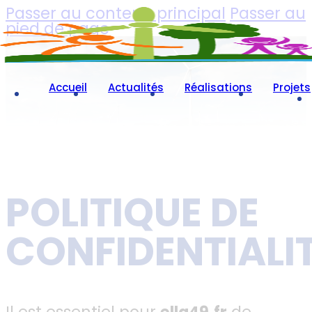
Passer au contenu principal
Passer au
pied de page
Accueil
Actualités
Réalisations
Projets
POLITIQUE DE
CONFIDENTIALI
Il est essentiel pour
ella49.fr
de