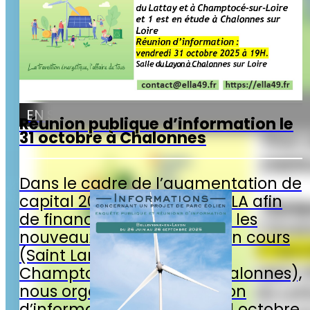
e
,
e