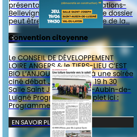
r
e
-