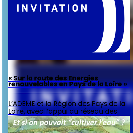
»
e
r