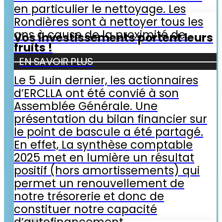
en particulier le nettoyage. Les
Rondières sont à nettoyer tous les
ans à cause de la proximité de…
Vos investissements portent leurs
fruits !
EN SAVOIR PLUS
Le 5 Juin dernier, les actionnaires
d’ERCLLA ont été convié à son
Assemblée Générale. Une
présentation du bilan financier sur
le point de bascule a été partagé.
En effet, La synthèse comptable
2025 met en lumière un résultat
positif (hors amortissements) qui
permet un renouvellement de
notre trésorerie et donc de
constituer notre capacité
d’autofinancement…