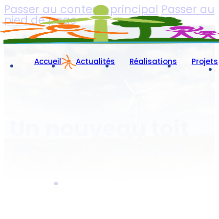
Passer au contenu principal
Passer au
pied de page
Accueil
Actualités
Réalisations
Projets
Un nouveau toit
photovoltaïque
en production