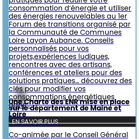
consommation d’énergie et utiliser
des énergies renouvelables au 1er
Forum des transitions organisé par
la Communauté de Communes
Loire Layon Aubance. Conseils
personnalisés pour vos
projets,expériences ludiques,
rencontres avec des artisans,
conférences et ateliers pour des
solutions pratiques… découvrez des
clés pour modifier vos
consommations énergétiques
Une Charte des ENR mise en place
dans…
sur le département de Maine et
Loire
EN SAVOIR PLUS
Co-animée par le Conseil Général