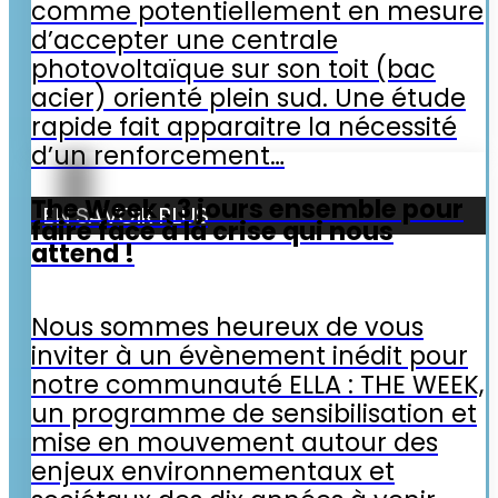
comme potentiellement en mesure
d’accepter une centrale
photovoltaïque sur son toit (bac
acier) orienté plein sud. Une étude
rapide fait apparaitre la nécessité
d’un renforcement…
The Week : 3 jours ensemble pour
EN SAVOIR PLUS
faire face à la crise qui nous
attend !
Nous sommes heureux de vous
inviter à un évènement inédit pour
notre communauté ELLA : THE WEEK,
un programme de sensibilisation et
mise en mouvement autour des
enjeux environnementaux et