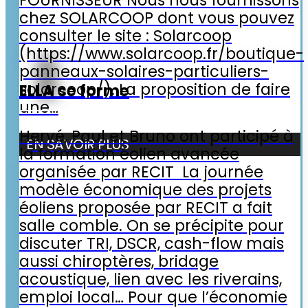
chez SOLARCOOP dont vous pouvez
consulter le site : Solarcoop
(https://www.solarcoop.fr/boutique-
panneaux-solaires-particuliers-
solarcoop/). La proposition de faire
ELLA se forme
une…
Hervé, Paul et Bruno ont participé à
EN SAVOIR PLUS
la formation éolien avancée
organisée par RECIT ­ La journée
modèle économique des projets
éoliens proposée par RECIT a fait
salle comble. On se précipite pour
discuter TRI, DSCR, cash-flow mais
aussi chiroptères, bridage
acoustique, lien avec les riverains,
emploi local… Pour que l’économie