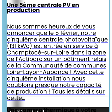
Une 5ème centrale PV en
production
Nous sommes heureux de vous
annoncer que le 5 février, notre
cinquième centrale photovoltaïque
(131 kWc) est entrée en service à
Champtocé-sur-Loire dans la zone
de l’Actiparc sur un bâtiment relais
de la Communauté de communes
Loire-Layon-Aubance ! Avec cette
cinquième installation nous
doublons presque notre capacité
de production ! Tous les détails sur
cette…
Une camera thermique à votre
EN SAVOIR PLUS