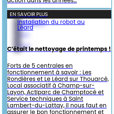
action dans les années…
EN SAVOIR PLUS
Installation du robot au
Installation
Léard
du
robot
au
Léard
C’était le nettoyage de printemps !
Forts de 5 centrales en
fonctionnement à savoir : Les
Rondières et Le Léard sur Thouarcé,
Local associatif à Champ-sur-
Layon, Actiparc de Champtocé et
Service techniques à Saint
Lambert-du-Lattay, il nous faut en
assurer le bon fonctionnement et