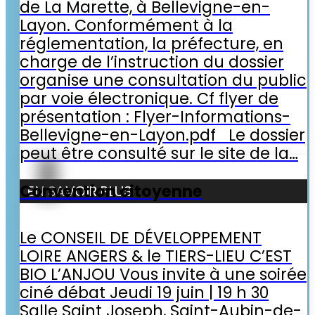
de La Marette, à Bellevigne-en-
Layon. Conformément à la
réglementation, la préfecture, en
charge de l’instruction du dossier
organise une consultation du public
par voie électronique. Cf flyer de
présentation : Flyer-Informations-
Bellevigne-en-Layon.pdf Le dossier
peut être consulté sur le site de la…
Convention citoyenne
EN SAVOIR PLUS
Le CONSEIL DE DÉVELOPPEMENT
LOIRE ANGERS & le TIERS-LIEU C’EST
BIO L’ANJOU Vous invite à une soirée
ciné débat Jeudi 19 juin | 19 h 30
Salle Saint Joseph, Saint-Aubin-de-